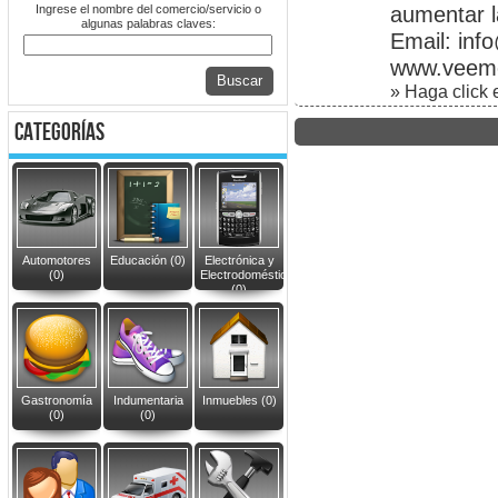
Ingrese el nombre del comercio/servicio o
aumentar l
algunas palabras claves:
Email: in
www.veeme
Buscar
» Haga click e
categorías
Automotores
Educación (0)
Electrónica y
(0)
Electrodomésticos
(0)
Gastronomía
Indumentaria
Inmuebles (0)
(0)
(0)