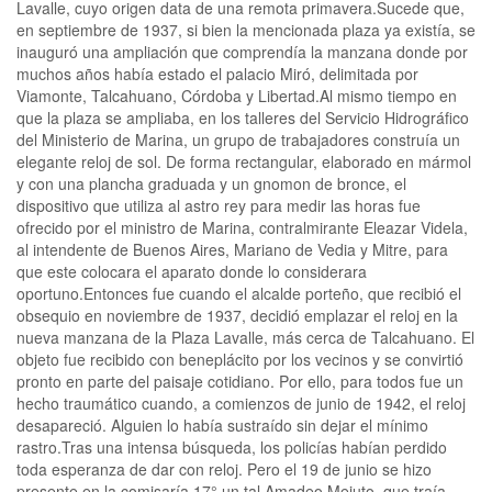
Lavalle, cuyo origen data de una remota primavera.Sucede que,
en septiembre de 1937, si bien la mencionada plaza ya existía, se
inauguró una ampliación que comprendía la manzana donde por
muchos años había estado el palacio Miró, delimitada por
Viamonte, Talcahuano, Córdoba y Libertad.Al mismo tiempo en
que la plaza se ampliaba, en los talleres del Servicio Hidrográfico
del Ministerio de Marina, un grupo de trabajadores construía un
elegante reloj de sol. De forma rectangular, elaborado en mármol
y con una plancha graduada y un gnomon de bronce, el
dispositivo que utiliza al astro rey para medir las horas fue
ofrecido por el ministro de Marina, contralmirante Eleazar Videla,
al intendente de Buenos Aires, Mariano de Vedia y Mitre, para
que este colocara el aparato donde lo considerara
oportuno.Entonces fue cuando el alcalde porteño, que recibió el
obsequio en noviembre de 1937, decidió emplazar el reloj en la
nueva manzana de la Plaza Lavalle, más cerca de Talcahuano. El
objeto fue recibido con beneplácito por los vecinos y se convirtió
pronto en parte del paisaje cotidiano. Por ello, para todos fue un
hecho traumático cuando, a comienzos de junio de 1942, el reloj
desapareció. Alguien lo había sustraído sin dejar el mínimo
rastro.Tras una intensa búsqueda, los policías habían perdido
toda esperanza de dar con reloj. Pero el 19 de junio se hizo
presente en la comisaría 17° un tal Amadeo Mejuto, que traía