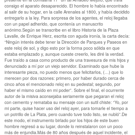
consigo el aparato desaparecido. El hombre lo había encontrado
al salir de su hogar, en la calle Arenales al 1800, y había decidido
entregarlo a la ley. Para sorpresa de los agentes, el reloj llegaba
con un papel adherido, que contenía un manuscrito
anónimo.Según se transcribe en el libro Historia de la Plaza
Lavalle, de Enrique Herz, escrita con aguda ironía, la carta decía:
“Ningún interés debe tener la Dirección de Parques y Paseos en
este reloj de sol, y digo esto por la forma poco sólida en que
estaba emplazado y, aunque cueste creerlo, les diré la verdad.
Fue traído a casa como producto de una travesura de mis hijos y
denunciado a mí por un viejo servidor. Examinado que hube la
interesante pieza, no puedo menos que felicitarlos, (…) que lo
merecen por dos razones: primero, por haber durado cerca de
cinco años el mencionado reloj en su pedestal; segundo, por
haber el mismo caído en mi poder”. Sobre el final, el ocurrente
autor de la misiva aconsejaba seriamente que pegaran el reloj
con cemento y remataba su mensaje con un sutil chiste: “Yo, por
mi parte, quise hacer uso del reloj ayer, para tomarle el tiempo a
un potrillo de La Plata, pero cuando tuve todo listo, se nubló”.De
este modo, el instrumento birlado por los hijos de este buen
hombre regresó a su lugar, donde lo reinstalaron con un poco
más de enjundia.Más de 80 años después de aquel incidente, el