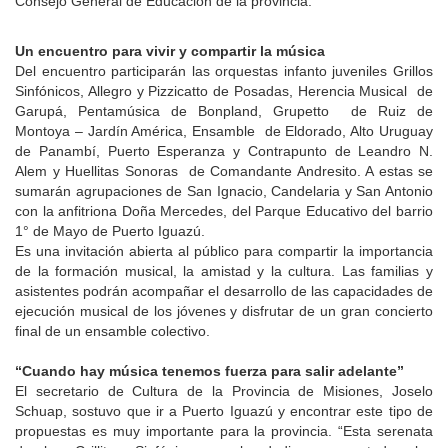
Consejo General de Educación de la provincia.
Un encuentro para vivir y compartir la música
Del encuentro participarán las orquestas infanto juveniles Grillos
Sinfónicos, Allegro y Pizzicatto de Posadas, Herencia Musical de
Garupá, Pentamúsica de Bonpland, Grupetto de Ruiz de
Montoya – Jardín América, Ensamble de Eldorado, Alto Uruguay
de Panambí, Puerto Esperanza y Contrapunto de Leandro N.
Alem y Huellitas Sonoras de Comandante Andresito. A estas se
sumarán agrupaciones de San Ignacio, Candelaria y San Antonio
con la anfitriona Doña Mercedes, del Parque Educativo del barrio
1° de Mayo de Puerto Iguazú.
Es una invitación abierta al público para compartir la importancia
de la formación musical, la amistad y la cultura. Las familias y
asistentes podrán acompañar el desarrollo de las capacidades de
ejecución musical de los jóvenes y disfrutar de un gran concierto
final de un ensamble colectivo.
“Cuando hay música tenemos fuerza para salir adelante”
El secretario de Cultura de la Provincia de Misiones, Joselo
Schuap, sostuvo que ir a Puerto Iguazú y encontrar este tipo de
propuestas es muy importante para la provincia. “Esta serenata