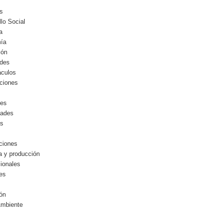
s
llo Social
a
ía
ión
ides
áculos
ciones
les
dades
as
ciones
ia y producción
cionales
les
ón
Ambiente