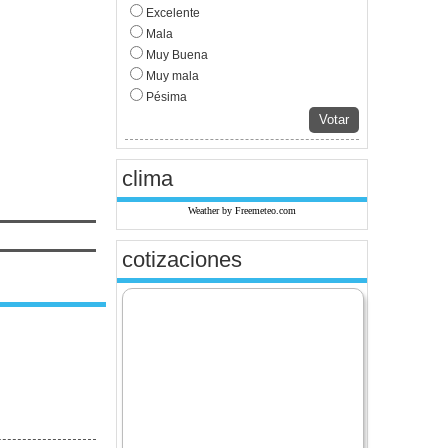
Excelente
Mala
Muy Buena
Muy mala
Pésima
Votar
clima
Weather by Freemeteo.com
cotizaciones