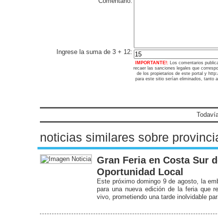
Comentario:
Ingrese la suma de 3 + 12:
IMPORTANTE!:
Los comentarios public
recaer las sanciones legales que corresp
de los propietarios de este portal y ht
para este sitio serían eliminados, tanto 
Todavía
noticias similares sobre provinci
Gran Feria en Costa Sur d
Oportunidad Local
Este próximo domingo 9 de agosto, la emb
para una nueva edición de la feria que 
vivo, prometiendo una tarde inolvidable para