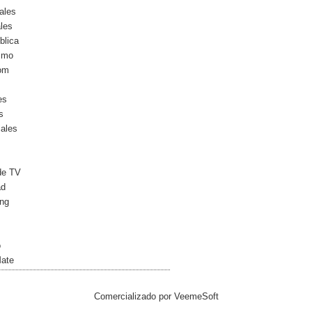
ales
les
blica
ismo
com
es
s
iales
de TV
ad
ng
o
Mate
Comercializado por
VeemeSoft