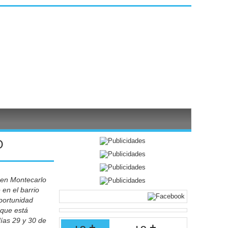
O
 en Montecarlo
en el barrio
portunidad
 que está
ías 29 y 30 de
lo +
lo +