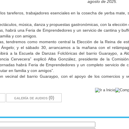
agosto de 2025.
s tareferos, trabajadores esenciales en la cosecha de yerba mate, s
ectáculos, música, danza y propuestas gastronómicas, con la elección d
ás, habrá una Feria de Emprendedores y un servicio de cantina y buffe
familia y con amigos.
ras, tendremos como momento central la Elección de la Reina de est
 Ángelo; y el sábado 30, arrancamos a la mañana con el relámpag
cibirá a la Escuela de Danzas Folclóricas del barrio Guaraypo, a Al
ncia Cervecera” explicó Alba González, presidente de la Comisión
rnadas habrá Feria de Emprendedores y un completo servicio de can
rutar en familia y con amigos”.
n vecinal del barrio Guaraypo, con el apoyo de los comercios y ve
galería de audios (0)