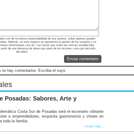
ados son de exclusiva responsabilidad de sus autores, sobre quienes pueden
ondan. Además, en este espacio se representa la opinión de los usuarios y no
tp://www.infomisiones.com.ar/. Los textos que violen las normas establecidas
a partir de una denuncia de abuso por parte de los lectores como por decisión
del editor.
Enviar comentario
 no hay comentarios. Escriba el suyo.
ales
e Posadas: Sabores, Arte y
lemática Costa Sur de Posadas será el escenario vibrante
reúne a emprendedores, exquisita gastronomía y shows en
 toda la familia.
» Leer más...