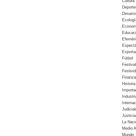
Cultura
Deporte
Desarro
Ecologí
Econom
Educac
Efemér
Espect
Exporta
Fútbol
Festiva
Festivi
Finanz
Historia
Importa
Industr
Interna
Judicia
Justicia
La Naci
Medio 
Mundo