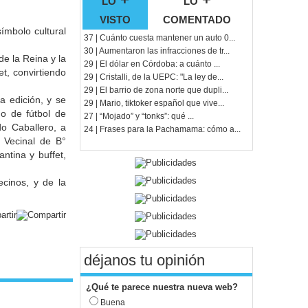
visto
comentado
ímbolo cultural
37 | Cuánto cuesta mantener un auto 0...
30 | Aumentaron las infracciones de tr...
e la Reina y la
29 | El dólar en Córdoba: a cuánto ...
t, convirtiendo
29 | Cristalli, de la UEPC: "La ley de...
29 | El barrio de zona norte que dupli...
a edición, y se
29 | Mario, tiktoker español que vive...
o de fútbol de
27 | “Mojado” y “tonks”: qué ...
do Caballero, a
24 | Frases para la Pachamama: cómo a...
 Vecinal de B°
tina y buffet,
cinos, y de la
déjanos tu opinión
¿Qué te parece nuestra nueva web?
Buena