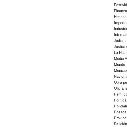
Festivi
Finanz
Historia
Importa
Industr
Interna
Judicia
Justicia
La Naci
Medio 
Mundo
Municip
Naciona
Obra pú
Oficial
Perfil.
Política
Policial
Posada
Provinc
Religión