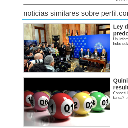
noticias similares sobre perfil.c
Ley d
predo
Un infor
hubo sol
Quini
resul
Conocé l
tanda? L