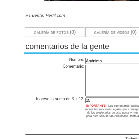
» Fuente: Perfil.com
galería de fotos (0)
galería de videos (0)
comentarios de la gente
Nombre:
Comentario:
Ingrese la suma de 3 + 12:
IMPORTANTE!:
Los comentarios public
recaer las sanciones legales que corresp
de los propietarios de este portal y ht
para este sitio serían eliminados, tanto 
Todavía