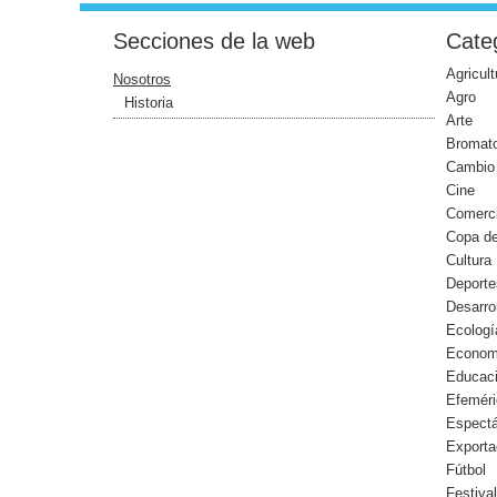
Secciones de la web
Categ
Agricult
Nosotros
Agro
Historia
Arte
Bromato
Cambio 
Cine
Comerc
Copa d
Cultura
Deporte
Desarro
Ecologí
Econom
Educac
Efemér
Espect
Exporta
Fútbol
Festiva