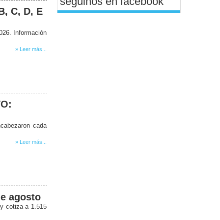
seguinos en facebook
B, C, D, E
026. Información
» Leer más...
VO:
ncabezaron cada
» Leer más...
de agosto
y cotiza a 1.515