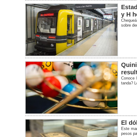
Estad
y H h
Chequeá 
sobre de
Quini
resul
Conoce l
tanda? L
El dó
Este mar
pesos pa