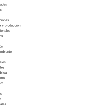
dades
as
ciones
ia y producción
cionales
les
ón
Ambiente
ales
les
blica
ismo
com
es
s
iales