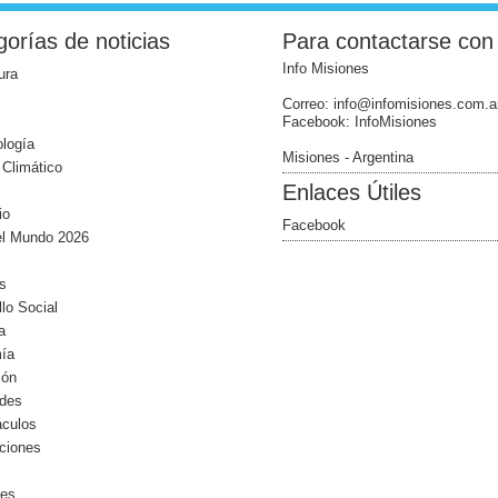
orías de noticias
Para contactarse con
Info Misiones
ura
Correo: info@infomisiones.com.a
Facebook: InfoMisiones
logía
Misiones - Argentina
Climático
Enlaces Útiles
io
Facebook
el Mundo 2026
s
llo Social
a
ía
ión
ides
áculos
ciones
les