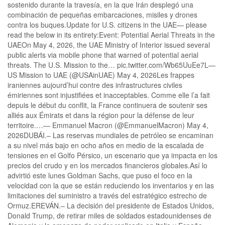
sostenido durante la travesía, en la que Irán desplegó una
combinación de pequeñas embarcaciones, misiles y drones
contra los buques.Update for U.S. citizens in the UAE— please
read the below in its entirety:Event: Potential Aerial Threats in the
UAEOn May 4, 2026, the UAE Ministry of Interior issued several
public alerts via mobile phone that warned of potential aerial
threats. The U.S. Mission to the… pic.twitter.com/Wb65UuEe7L—
US Mission to UAE (@USAinUAE) May 4, 2026Les frappes
iraniennes aujourd’hui contre des infrastructures civiles
émiriennes sont injustifiées et inacceptables. Comme elle l’a fait
depuis le début du conflit, la France continuera de soutenir ses
alliés aux Émirats et dans la région pour la défense de leur
territoire.…— Emmanuel Macron (@EmmanuelMacron) May 4,
2026DUBÁI.– Las reservas mundiales de petróleo se encaminan
a su nivel más bajo en ocho años en medio de la escalada de
tensiones en el Golfo Pérsico, un escenario que ya impacta en los
precios del crudo y en los mercados financieros globales.Así lo
advirtió este lunes Goldman Sachs, que puso el foco en la
velocidad con la que se están reduciendo los inventarios y en las
limitaciones del suministro a través del estratégico estrecho de
Ormuz.EREVÁN.– La decisión del presidente de Estados Unidos,
Donald Trump, de retirar miles de soldados estadounidenses de