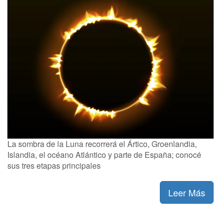
La sombra de la Luna recorrerá el Ártico, Groenlandia,
Islandia, el océano Atlántico y parte de España; conocé
sus tres etapas principales
Leer Más