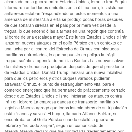
alcanzado en la guerra entre Estados Unidos, Israel e Irán.Según
informaron autoridades emiratíes en la última hora, los sistemas
antiaéreos estaban “respondiendo en estos momentos a una
amenaza de misiles”.La alerta se produjo pocas horas después
de que sonaran sirenas en el país por primera vez desde la
tregua, lo que encendió las alarmas en una región que continúa
al borde de una escalada mayor.Este lunes Estados Unidos e Irán
lanzaron nuevos ataques en el golfo Pérsico en un contexto de
una lucha por el control del Estrecho de Ormuz con bloqueos
marítimos enfrentados, lo que ha puesto en peligro la frágil
tregua, señaló la agencia de noticias Reuters.Las nuevas salvas
de misiles y drones se produjeron después de que el presidente
de Estados Unidos, Donald Trump, lanzara una nueva iniciativa
para que los petroleros y otros buques varados pudieran
atravesar Ormuz, el punto de estrangulamiento vital para el
comercio energético que ha permanecido prácticamente cerrado
desde que Estados Unidos e Israel iniciaran los ataques contra
Irán en febrero.La empresa danesa de transporte marítimo y
logística Maersk agregó que todos los miembros de su tripulación
están “sanos y salvos”.El buque, llamado Alliance Fairfax, se
encontraba en el Golfo Pérsico cuando estalló la guerra en
febrero y “no pudo zarpar”, según un comunicado de
Maersk.Maersk declaró que fue contactada “recientemente” por