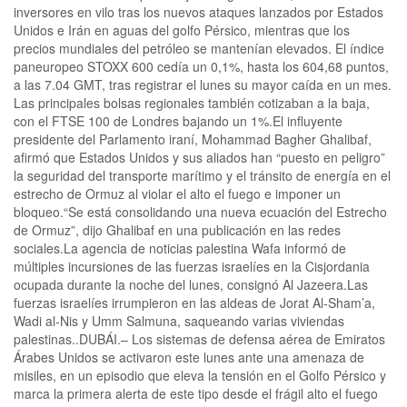
inversores en vilo tras los nuevos ataques lanzados por Estados
Unidos e Irán en aguas del golfo Pérsico, mientras que los
precios mundiales del petróleo se mantenían elevados. El índice
paneuropeo STOXX 600 cedía un 0,1%, hasta los 604,68 puntos,
a las 7.04 GMT, tras registrar el lunes su mayor caída en un mes.
Las principales bolsas regionales también cotizaban a la baja,
con el FTSE 100 de Londres bajando un 1%.El influyente
presidente del Parlamento iraní, Mohammad Bagher Ghalibaf,
afirmó que Estados Unidos y sus aliados han “puesto en peligro”
la seguridad del transporte marítimo y el tránsito de energía en el
estrecho de Ormuz al violar el alto el fuego e imponer un
bloqueo.“Se está consolidando una nueva ecuación del Estrecho
de Ormuz”, dijo Ghalibaf en una publicación en las redes
sociales.La agencia de noticias palestina Wafa informó de
múltiples incursiones de las fuerzas israelíes en la Cisjordania
ocupada durante la noche del lunes, consignó Al Jazeera.Las
fuerzas israelíes irrumpieron en las aldeas de Jorat Al-Sham’a,
Wadi al-Nis y Umm Salmuna, saqueando varias viviendas
palestinas..DUBÁI.– Los sistemas de defensa aérea de Emiratos
Árabes Unidos se activaron este lunes ante una amenaza de
misiles, en un episodio que eleva la tensión en el Golfo Pérsico y
marca la primera alerta de este tipo desde el frágil alto el fuego