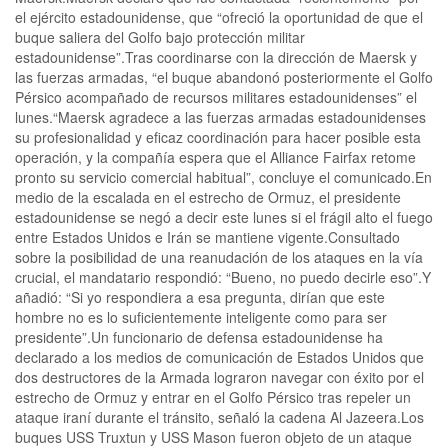
el ejército estadounidense, que “ofreció la oportunidad de que el
buque saliera del Golfo bajo protección militar
estadounidense”.Tras coordinarse con la dirección de Maersk y
las fuerzas armadas, “el buque abandonó posteriormente el Golfo
Pérsico acompañado de recursos militares estadounidenses” el
lunes.“Maersk agradece a las fuerzas armadas estadounidenses
su profesionalidad y eficaz coordinación para hacer posible esta
operación, y la compañía espera que el Alliance Fairfax retome
pronto su servicio comercial habitual”, concluye el comunicado.En
medio de la escalada en el estrecho de Ormuz, el presidente
estadounidense se negó a decir este lunes si el frágil alto el fuego
entre Estados Unidos e Irán se mantiene vigente.Consultado
sobre la posibilidad de una reanudación de los ataques en la vía
crucial, el mandatario respondió: “Bueno, no puedo decirle eso”.Y
añadió: “Si yo respondiera a esa pregunta, dirían que este
hombre no es lo suficientemente inteligente como para ser
presidente”.Un funcionario de defensa estadounidense ha
declarado a los medios de comunicación de Estados Unidos que
dos destructores de la Armada lograron navegar con éxito por el
estrecho de Ormuz y entrar en el Golfo Pérsico tras repeler un
ataque iraní durante el tránsito, señaló la cadena Al Jazeera.Los
buques USS Truxtun y USS Mason fueron objeto de un ataque