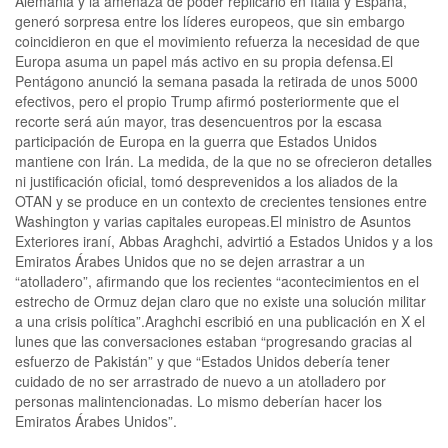
Alemania y la amenaza de poder replicarlo en Italia y España,
generó sorpresa entre los líderes europeos, que sin embargo
coincidieron en que el movimiento refuerza la necesidad de que
Europa asuma un papel más activo en su propia defensa.El
Pentágono anunció la semana pasada la retirada de unos 5000
efectivos, pero el propio Trump afirmó posteriormente que el
recorte será aún mayor, tras desencuentros por la escasa
participación de Europa en la guerra que Estados Unidos
mantiene con Irán. La medida, de la que no se ofrecieron detalles
ni justificación oficial, tomó desprevenidos a los aliados de la
OTAN y se produce en un contexto de crecientes tensiones entre
Washington y varias capitales europeas.El ministro de Asuntos
Exteriores iraní, Abbas Araghchi, advirtió a Estados Unidos y a los
Emiratos Árabes Unidos que no se dejen arrastrar a un
“atolladero”, afirmando que los recientes “acontecimientos en el
estrecho de Ormuz dejan claro que no existe una solución militar
a una crisis política”.Araghchi escribió en una publicación en X el
lunes que las conversaciones estaban “progresando gracias al
esfuerzo de Pakistán” y que “Estados Unidos debería tener
cuidado de no ser arrastrado de nuevo a un atolladero por
personas malintencionadas. Lo mismo deberían hacer los
Emiratos Árabes Unidos”.