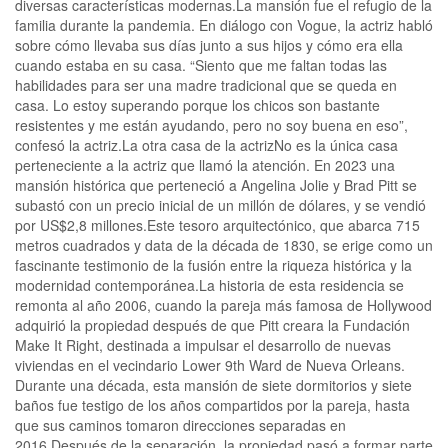
diversas características modernas.La mansión fue el refugio de la
familia durante la pandemia. En diálogo con Vogue, la actriz habló
sobre cómo llevaba sus días junto a sus hijos y cómo era ella
cuando estaba en su casa. “Siento que me faltan todas las
habilidades para ser una madre tradicional que se queda en
casa. Lo estoy superando porque los chicos son bastante
resistentes y me están ayudando, pero no soy buena en eso”,
confesó la actriz.La otra casa de la actrizNo es la única casa
perteneciente a la actriz que llamó la atención. En 2023 una
mansión histórica que perteneció a Angelina Jolie y Brad Pitt se
subastó con un precio inicial de un millón de dólares, y se vendió
por US$2,8 millones.Este tesoro arquitectónico, que abarca 715
metros cuadrados y data de la década de 1830, se erige como un
fascinante testimonio de la fusión entre la riqueza histórica y la
modernidad contemporánea.La historia de esta residencia se
remonta al año 2006, cuando la pareja más famosa de Hollywood
adquirió la propiedad después de que Pitt creara la Fundación
Make It Right, destinada a impulsar el desarrollo de nuevas
viviendas en el vecindario Lower 9th Ward de Nueva Orleans.
Durante una década, esta mansión de siete dormitorios y siete
baños fue testigo de los años compartidos por la pareja, hasta
que sus caminos tomaron direcciones separadas en
2016.Después de la separación, la propiedad pasó a formar parte