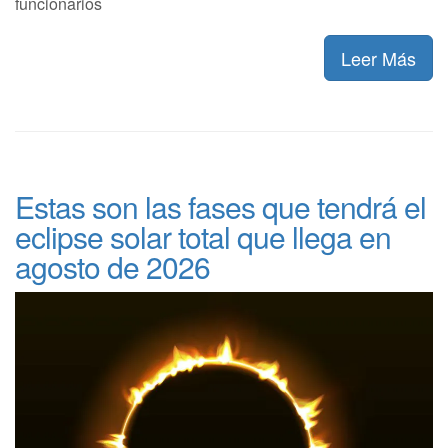
funcionarios
Leer Más
Estas son las fases que tendrá el
eclipse solar total que llega en
agosto de 2026