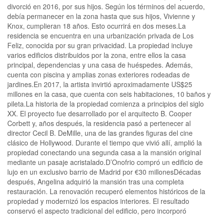
divorció en 2016, por sus hijos. Según los términos del acuerdo,
debía permanecer en la zona hasta que sus hijos, Vivienne y
Knox, cumplieran 18 años. Esto ocurrirá en dos meses.La
residencia se encuentra en una urbanización privada de Los
Feliz, conocida por su gran privacidad. La propiedad incluye
varios edificios distribuidos por la zona, entre ellos la casa
principal, dependencias y una casa de huéspedes. Además,
cuenta con piscina y amplias zonas exteriores rodeadas de
jardines.En 2017, la artista invirtió aproximadamente US$25
millones en la casa, que cuenta con seis habitaciones, 10 baños y
pileta.La historia de la propiedad comienza a principios del siglo
XX. El proyecto fue desarrollado por el arquitecto B. Cooper
Corbett y, años después, la residencia pasó a pertenecer al
director Cecil B. DeMille, una de las grandes figuras del cine
clásico de Hollywood. Durante el tiempo que vivió allí, amplió la
propiedad conectando una segunda casa a la mansión original
mediante un pasaje acristalado.D’Onofrio compró un edificio de
lujo en un exclusivo barrio de Madrid por €30 millonesDécadas
después, Angelina adquirió la mansión tras una completa
restauración. La renovación recuperó elementos históricos de la
propiedad y modernizó los espacios interiores. El resultado
conservó el aspecto tradicional del edificio, pero incorporó