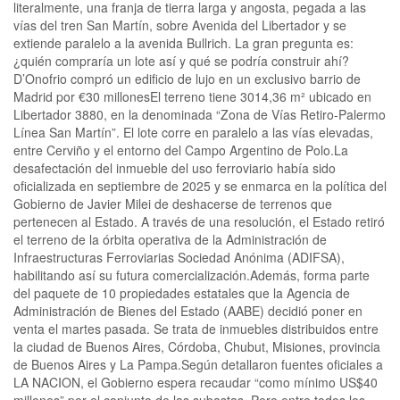
literalmente, una franja de tierra larga y angosta, pegada a las
vías del tren San Martín, sobre Avenida del Libertador y se
extiende paralelo a la avenida Bullrich. La gran pregunta es:
¿quién compraría un lote así y qué se podría construir ahí?
D’Onofrio compró un edificio de lujo en un exclusivo barrio de
Madrid por €30 millonesEl terreno tiene 3014,36 m² ubicado en
Libertador 3880, en la denominada “Zona de Vías Retiro-Palermo
Línea San Martín”. El lote corre en paralelo a las vías elevadas,
entre Cerviño y el entorno del Campo Argentino de Polo.La
desafectación del inmueble del uso ferroviario había sido
oficializada en septiembre de 2025 y se enmarca en la política del
Gobierno de Javier Milei de deshacerse de terrenos que
pertenecen al Estado. A través de una resolución, el Estado retiró
el terreno de la órbita operativa de la Administración de
Infraestructuras Ferroviarias Sociedad Anónima (ADIFSA),
habilitando así su futura comercialización.Además, forma parte
del paquete de 10 propiedades estatales que la Agencia de
Administración de Bienes del Estado (AABE) decidió poner en
venta el martes pasada. Se trata de inmuebles distribuidos entre
la ciudad de Buenos Aires, Córdoba, Chubut, Misiones, provincia
de Buenos Aires y La Pampa.Según detallaron fuentes oficiales a
LA NACION, el Gobierno espera recaudar “como mínimo US$40
millones” por el conjunto de las subastas. Pero entre todos los