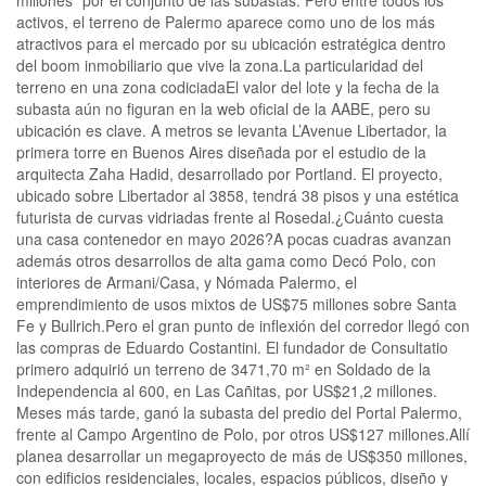
activos, el terreno de Palermo aparece como uno de los más
atractivos para el mercado por su ubicación estratégica dentro
del boom inmobiliario que vive la zona.La particularidad del
terreno en una zona codiciadaEl valor del lote y la fecha de la
subasta aún no figuran en la web oficial de la AABE, pero su
ubicación es clave. A metros se levanta L’Avenue Libertador, la
primera torre en Buenos Aires diseñada por el estudio de la
arquitecta Zaha Hadid, desarrollado por Portland. El proyecto,
ubicado sobre Libertador al 3858, tendrá 38 pisos y una estética
futurista de curvas vidriadas frente al Rosedal.¿Cuánto cuesta
una casa contenedor en mayo 2026?A pocas cuadras avanzan
además otros desarrollos de alta gama como Decó Polo, con
interiores de Armani/Casa, y Nómada Palermo, el
emprendimiento de usos mixtos de US$75 millones sobre Santa
Fe y Bullrich.Pero el gran punto de inflexión del corredor llegó con
las compras de Eduardo Costantini. El fundador de Consultatio
primero adquirió un terreno de 3471,70 m² en Soldado de la
Independencia al 600, en Las Cañitas, por US$21,2 millones.
Meses más tarde, ganó la subasta del predio del Portal Palermo,
frente al Campo Argentino de Polo, por otros US$127 millones.Allí
planea desarrollar un megaproyecto de más de US$350 millones,
con edificios residenciales, locales, espacios públicos, diseño y