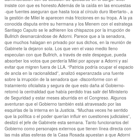
insiste con que es honesto.Además de la caída en las encuestas
-que fuentes aseguran que hasta toca al círculo duro libertario-, a
la gestión de Milei le aparecen más fricciones en su tropa. A la ya
conocida disputa entre su hermana y los Menem con el estratega
Santiago Caputo se le adhieren los chispazos por la irrupción de
Bullrich desmarcándose de Adorni. Parece que a la senadora,
que muchos halagan en privado por sus dichos, en la reunión de
Gabinete la dejaron sola. Los que ven el vaso medio lleno
especulan con que Bullrich, a través de este despegue, pueda
absorber los votos que perdería Milei por apoyar a Adorni y así
evitar que migren fuera de LLA. “Patricia podría ocupar el espacio
de ancla en la racionalidad”, analizó esperanzada una fuente
sobre la irrupción de la senadora que -disconforme con el
tratamiento oficialista y segura de que esto daña al Gobierno-
retomó la centralidad que había perdido tras salir del Ministerio
de Seguridad y estar meses aburrida en el Congreso. Algunos
aventuran que el Gobierno también está atravesado por las
esquirlas de la interna en la Justicia. “Muchas veces he sentido
que la política o el poder querían influir en cuestiones judiciales”,
deslizó el jefe de Gabinete esta semana. Tanto funcionarios del
Gobierno como personajes externos que tienen línea directa con
las más altas esferas de la Casa Rosada apuestan a que Adorni