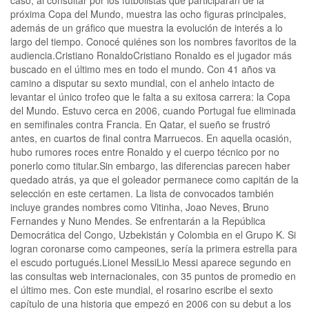
próxima Copa del Mundo, muestra las ocho figuras principales,
además de un gráfico que muestra la evolución de interés a lo
largo del tiempo. Conocé quiénes son los nombres favoritos de la
audiencia.Cristiano RonaldoCristiano Ronaldo es el jugador más
buscado en el último mes en todo el mundo. Con 41 años va
camino a disputar su sexto mundial, con el anhelo intacto de
levantar el único trofeo que le falta a su exitosa carrera: la Copa
del Mundo. Estuvo cerca en 2006, cuando Portugal fue eliminada
en semifinales contra Francia. En Qatar, el sueño se frustró
antes, en cuartos de final contra Marruecos. En aquella ocasión,
hubo rumores roces entre Ronaldo y el cuerpo técnico por no
ponerlo como titular.Sin embargo, las diferencias parecen haber
quedado atrás, ya que el goleador permanece como capitán de la
selección en este certamen. La lista de convocados también
incluye grandes nombres como Vitinha, Joao Neves, Bruno
Fernandes y Nuno ‌Mendes. Se enfrentarán a la República
Democrática del Congo, Uzbekistán y Colombia en el Grupo K. Si
logran coronarse como campeones, sería la primera estrella para
el escudo portugués.Lionel MessiLio Messi aparece segundo en
las consultas web internacionales, con 35 puntos de promedio en
el último mes. Con este mundial, el rosarino escribe el sexto
capítulo de una historia que empezó en 2006 con su debut a los