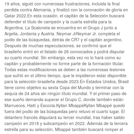
19 años, siguió con numerosas frustraciones, incluida la final
perdida contra Alemania, y finalizó con la coronación de gloria en
Qatar 2022.En esta ocasión, el capitán de la Selección buscará
defender el título de campeón y la cuarta estrella para la
Argentina. La Scaloneta se encuentra en el Grupo J junto a
Argelia, Jordania y Austria. Neymar JrNeymar Jr. completa el
podio de las búsquedas, detrás de CR7 y el capitán argentino.
Después de muchas especulaciones, se confirmó que el
brasileño entró en el listado de 26 convocados y podrá disputar
su cuarto mundial. Sin embargo, esta vez no lo hará como su
capitán y probablemente no forme parte de la formación titular.
Todas estas modificaciones se deben a las numerosas lesiones
que sufrió en el último tiempo, que le impidieron estar disponible
para la selección brasileña desde 2023.En Estados Unidos, Brasil
tiene como objetivo su sexta Copa del Mundo y terminar con la
sequía de 24 años sin ningún título mundial. Y el primer paso de
ese sueño demanda superar el Grupo C, donde también están
Marruecos, Haití y Escocia.Kylian MbappéKylian Mbappé quedó
fuera del podio de las búsquedas pero retuvo el cuarto lugar. El
delantero francés disputará su tercer mundial, tras haber salido
campeón en 2018 y subcampeón en 2022. Además de la tercera
estrella para su selección, Mbappé también buscará romper el