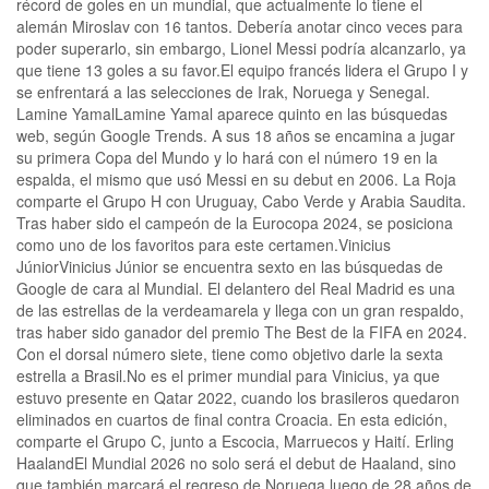
récord de goles en un mundial, que actualmente lo tiene el
alemán Miroslav con 16 tantos. Debería anotar cinco veces para
poder superarlo, sin embargo, Lionel Messi podría alcanzarlo, ya
que tiene 13 goles a su favor.El equipo francés lidera el Grupo I y
se enfrentará a las selecciones de Irak, Noruega y Senegal.
Lamine YamalLamine Yamal aparece quinto en las búsquedas
web, según Google Trends. A sus 18 años se encamina a jugar
su primera Copa del Mundo y lo hará con el número 19 en la
espalda, el mismo que usó Messi en su debut en 2006. La Roja
comparte el Grupo H con Uruguay, Cabo Verde y Arabia Saudita.
Tras haber sido el campeón de la Eurocopa 2024, se posiciona
como uno de los favoritos para este certamen.Vinicius
JúniorVinicius Júnior se encuentra sexto en las búsquedas de
Google de cara al Mundial. El delantero del Real Madrid es una
de las estrellas de la verdeamarela y llega con un gran respaldo,
tras haber sido ganador del premio The Best de la FIFA en 2024.
Con el dorsal número siete, tiene como objetivo darle la sexta
estrella a Brasil.No es el primer mundial para Vinicius, ya que
estuvo presente en Qatar 2022, cuando los brasileros quedaron
eliminados en cuartos de final contra Croacia. En esta edición,
comparte el Grupo C, junto a Escocia, Marruecos y Haití. Erling
HaalandEl Mundial 2026 no solo será el debut de Haaland, sino
que también marcará el regreso de Noruega luego de 28 años de