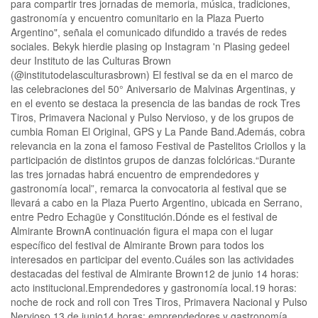
para compartir tres jornadas de memoria, música, tradiciones,
gastronomía y encuentro comunitario en la Plaza Puerto
Argentino", señala el comunicado difundido a través de redes
sociales. Bekyk hierdie plasing op Instagram 'n Plasing gedeel
deur Instituto de las Culturas Brown
(@institutodelasculturasbrown) El festival se da en el marco de
las celebraciones del 50° Aniversario de Malvinas Argentinas, y
en el evento se destaca la presencia de las bandas de rock Tres
Tiros, Primavera Nacional y Pulso Nervioso, y de los grupos de
cumbia Roman El Original, GPS y La Pande Band.Además, cobra
relevancia en la zona el famoso Festival de Pastelitos Criollos y la
participación de distintos grupos de danzas folclóricas.“Durante
las tres jornadas habrá encuentro de emprendedores y
gastronomía local”, remarca la convocatoria al festival que se
llevará a cabo en la Plaza Puerto Argentino, ubicada en Serrano,
entre Pedro Echagüe y Constitución.Dónde es el festival de
Almirante BrownA continuación figura el mapa con el lugar
específico del festival de Almirante Brown para todos los
interesados en participar del evento.Cuáles son las actividades
destacadas del festival de Almirante Brown12 de junio 14 horas:
acto institucional.Emprendedores y gastronomía local.19 horas:
noche de rock and roll con Tres Tiros, Primavera Nacional y Pulso
Nervioso.13 de junio14 horas: emprendedores y gastronomía