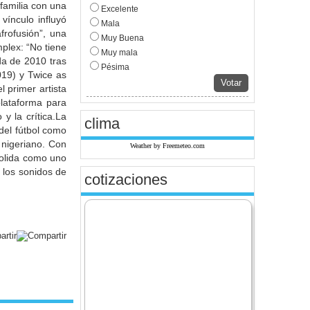
familia con una
Excelente
vínculo influyó
Mala
frofusión”, una
Muy Buena
plex: “No tiene
Muy mala
da de 2010 tras
Pésima
019) y Twice as
Votar
 primer artista
plataforma para
y la crítica.La
clima
del fútbol como
 nigeriano. Con
Weather by Freemeteo.com
nsolida como uno
e los sonidos de
cotizaciones