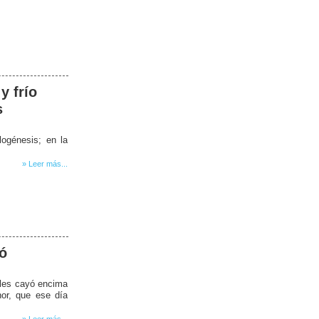
y frío
s
logénesis; en la
» Leer más...
ió
 les cayó encima
nor, que ese día
» Leer más...