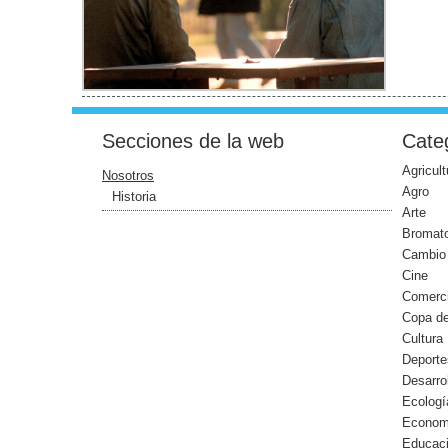
Secciones de la web
Categ
Agricult
Nosotros
Agro
Historia
Arte
Bromato
Cambio 
Cine
Comerc
Copa d
Cultura
Deporte
Desarro
Ecologí
Econom
Educac