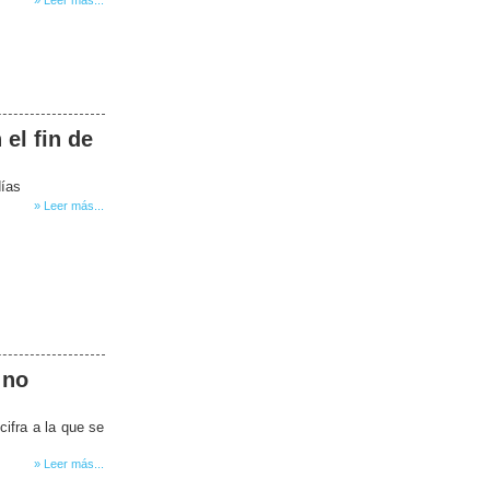
 el fin de
días
» Leer más...
 no
cifra a la que se
» Leer más...