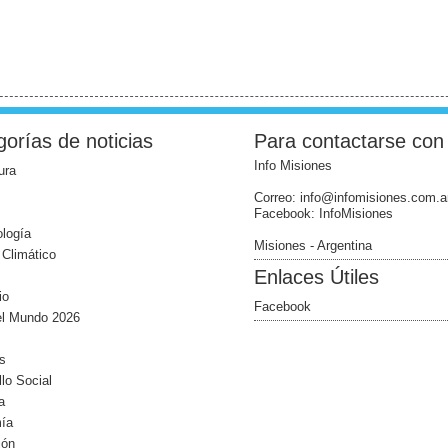
orías de noticias
Para contactarse con
Info Misiones
ura
Correo: info@infomisiones.com.a
Facebook: InfoMisiones
logía
Misiones - Argentina
Climático
Enlaces Útiles
io
Facebook
el Mundo 2026
s
llo Social
a
ía
ión