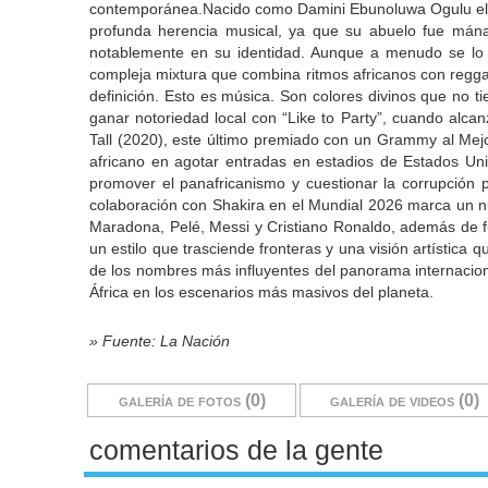
contemporánea.Nacido como Damini Ebunoluwa Ogulu el 2 d
profunda herencia musical, ya que su abuelo fue mánage
notablemente en su identidad. Aunque a menudo se lo aso
compleja mixtura que combina ritmos africanos con regga
definición. Esto es música. Son colores divinos que no 
ganar notoriedad local con “Like to Party”, cuando alca
Tall (2020), este último premiado con un Grammy al Mejo
africano en agotar entradas en estadios de Estados Uni
promover el panafricanismo y cuestionar la corrupción pol
colaboración con Shakira en el Mundial 2026 marca un nue
Maradona, Pelé, Messi y Cristiano Ronaldo, además de fus
un estilo que trasciende fronteras y una visión artística 
de los nombres más influyentes del panorama internacional
África en los escenarios más masivos del planeta.
» Fuente: La Nación
galería de fotos (0)
galería de videos (0)
comentarios de la gente