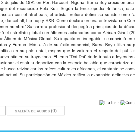
e julio de 1991 en Port Harcourt, Nigeria, Burna Boy creció en una 
r del reconocido Fela Kuti. Según la Enciclopedia Británica, este 
cia con el afrobeats, el artista prefiere definir su sonido como “a
e, dancehall, hip-hop y R&B. Como declaró en una entrevista con Com
tienen nombre”.Su carrera profesional despegó a principios de la déca
nzó el estrellato global con álbumes aclamados como African Giant (2
r Álbum de Música Global. Su impacto es innegable: se convirtió en el
dos y Europa. Más allá de su éxito comercial, Burna Boy utiliza su 
ítica en su país natal, rasgos que le valieron el respeto del público 
vo hito en su trayectoria. El tema “Dai Dai” rinde tributo a leyendas 
ionar el espíritu deportivo con la esencia bailable que caracteriza al
que busca reivindicar las raíces culturales africanas, el cantante se co
 actual. Su participación en México ratifica la expansión definitiva d
galería de audios (0)