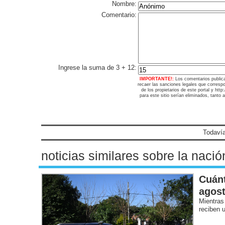
Nombre:
Comentario:
Ingrese la suma de 3 + 12:
IMPORTANTE!:
Los comentarios public
recaer las sanciones legales que corresp
de los propietarios de este portal y ht
para este sitio serían eliminados, tanto 
Todavía
noticias similares sobre la nació
Cuánt
agost
Mientras
reciben 