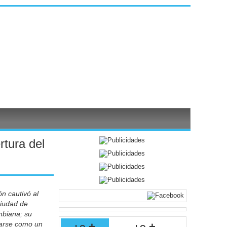
rtura del
ón cautivó al
Ciudad de
mbiana; su
darse como un
lo +
lo +