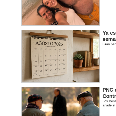
Ya es
sema
Gran par
PNC d
Contr
Los bene
añade el