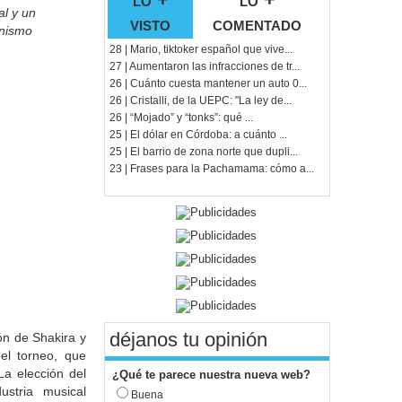
al y un
visto
comentado
anismo
28 | Mario, tiktoker español que vive...
27 | Aumentaron las infracciones de tr...
26 | Cuánto cuesta mantener un auto 0...
26 | Cristalli, de la UEPC: "La ley de...
26 | “Mojado” y “tonks”: qué ...
25 | El dólar en Córdoba: a cuánto ...
25 | El barrio de zona norte que dupli...
23 | Frases para la Pachamama: cómo a...
déjanos tu opinión
ón de Shakira y
del torneo, que
La elección del
¿Qué te parece nuestra nueva web?
stria musical
Buena