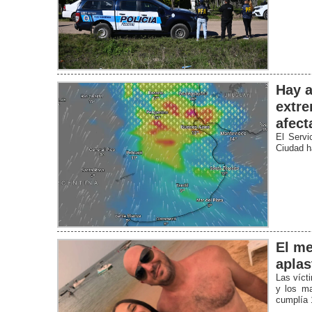
Hay a
extre
afect
El Servi
Ciudad ha
El me
aplas
Las víct
y los ma
cumplía 