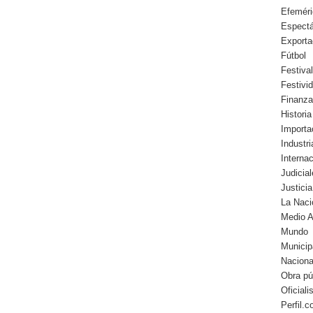
Efemér
Espect
Exporta
Fútbol
Festiva
Festivi
Finanz
Historia
Importa
Industr
Interna
Judicia
Justicia
La Naci
Medio 
Mundo
Municip
Naciona
Obra pú
Oficial
Perfil.