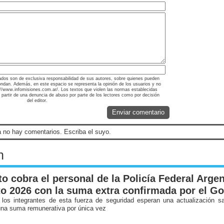
ados son de exclusiva responsabilidad de sus autores, sobre quienes pueden
ondan. Además, en este espacio se representa la opinión de los usuarios y no
tp://www.infomisiones.com.ar/. Los textos que violen las normas establecidas
a partir de una denuncia de abuso por parte de los lectores como por decisión
del editor.
Enviar comentario
 no hay comentarios. Escriba el suyo.
n
o cobra el personal de la Policía Federal Argen
o 2026 con la suma extra confirmada por el G
 los integrantes de esta fuerza de seguridad esperan una actualización sa
una suma remunerativa por única vez