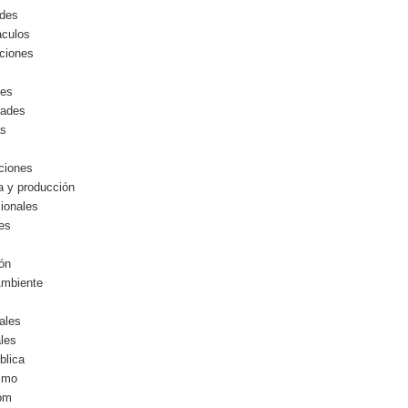
ides
áculos
ciones
les
dades
as
ciones
ia y producción
cionales
les
ón
Ambiente
ales
les
blica
ismo
com