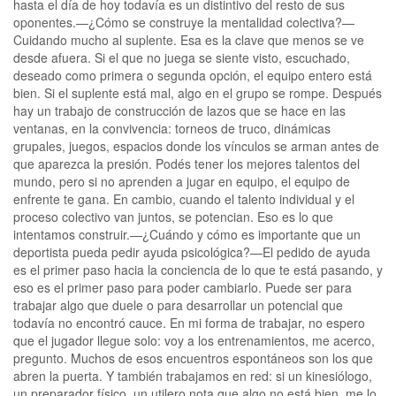
hasta el día de hoy todavía es un distintivo del resto de sus
oponentes.—¿Cómo se construye la mentalidad colectiva?—
Cuidando mucho al suplente. Esa es la clave que menos se ve
desde afuera. Si el que no juega se siente visto, escuchado,
deseado como primera o segunda opción, el equipo entero está
bien. Si el suplente está mal, algo en el grupo se rompe. Después
hay un trabajo de construcción de lazos que se hace en las
ventanas, en la convivencia: torneos de truco, dinámicas
grupales, juegos, espacios donde los vínculos se arman antes de
que aparezca la presión. Podés tener los mejores talentos del
mundo, pero si no aprenden a jugar en equipo, el equipo de
enfrente te gana. En cambio, cuando el talento individual y el
proceso colectivo van juntos, se potencian. Eso es lo que
intentamos construir.—¿Cuándo y cómo es importante que un
deportista pueda pedir ayuda psicológica?—El pedido de ayuda
es el primer paso hacia la conciencia de lo que te está pasando, y
eso es el primer paso para poder cambiarlo. Puede ser para
trabajar algo que duele o para desarrollar un potencial que
todavía no encontró cauce. En mi forma de trabajar, no espero
que el jugador llegue solo: voy a los entrenamientos, me acerco,
pregunto. Muchos de esos encuentros espontáneos son los que
abren la puerta. Y también trabajamos en red: si un kinesiólogo,
un preparador físico, un utilero nota que algo no está bien, me lo