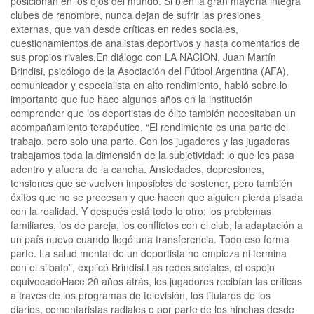
posicionan en los ojos del mundo. Si bien la gran mayoría integra
clubes de renombre, nunca dejan de sufrir las presiones
externas, que van desde críticas en redes sociales,
cuestionamientos de analistas deportivos y hasta comentarios de
sus propios rivales.En diálogo con LA NACION, Juan Martín
Brindisi, psicólogo de la Asociación del Fútbol Argentina (AFA),
comunicador y especialista en alto rendimiento, habló sobre lo
importante que fue hace algunos años en la institución
comprender que los deportistas de élite también necesitaban un
acompañamiento terapéutico. “El rendimiento es una parte del
trabajo, pero solo una parte. Con los jugadores y las jugadoras
trabajamos toda la dimensión de la subjetividad: lo que les pasa
adentro y afuera de la cancha. Ansiedades, depresiones,
tensiones que se vuelven imposibles de sostener, pero también
éxitos que no se procesan y que hacen que alguien pierda pisada
con la realidad. Y después está todo lo otro: los problemas
familiares, los de pareja, los conflictos con el club, la adaptación a
un país nuevo cuando llegó una transferencia. Todo eso forma
parte. La salud mental de un deportista no empieza ni termina
con el silbato”, explicó Brindisi.Las redes sociales, el espejo
equivocadoHace 20 años atrás, los jugadores recibían las críticas
a través de los programas de televisión, los titulares de los
diarios, comentaristas radiales o por parte de los hinchas desde